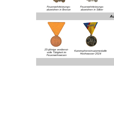
Feuerwehrleistungs-
Feuerwehrleistungs-
abzeichen in Bronze
abzeichen in Silber
A
25-jährige verdienst-
Katstropheneinsatzmedaille
volle Tätigkeit im
Hochwasser 2024
Feuerwehrwesen