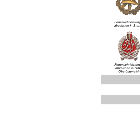
Feuerwehrleistun
abzeichen in Bro
Feuerwehrleistun
abzeichen in Silb
Oberösterreich