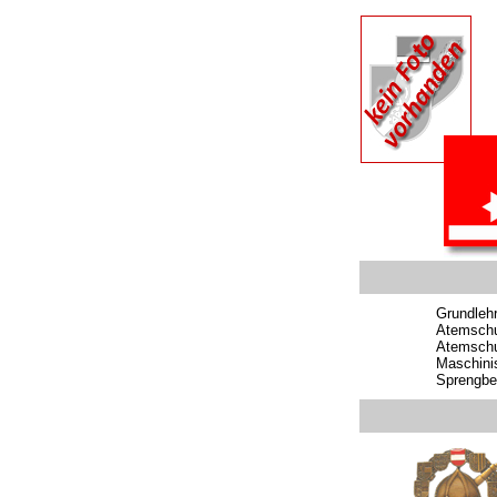
Grundleh
Atemschu
Atemschu
Maschini
Sprengbe