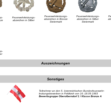
Feuerwehrleistungs-
Feuerwehrleistungs-
Fe
gs-
Feuerwehrleistungs-
abzeichen in Bronze
abzeichen in Silber
ab
nze
abzeichen in Silber
Steiermark
Steiermark
gs-
er
Auszeichnungen
Sonstiges
Teilnehmer an den 5. österreichischen Bundesfeuerwehr-
lesitungebewerben in Feldkirch von 16.-18.09.1983
Bewerbsgruppe Oberolberndorf 1 / Klasse Bronze A