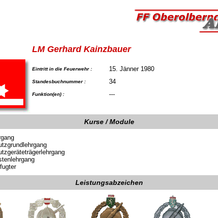
LM Gerhard Kainzbauer
15. Jänner 1980
Eintritt in die Feuerwehr :
34
Standesbuchnummer :
---
Funktion(en) :
Kurse / Module
rgang
tzgrundlehrgang
tzgeräteträgerlehrgang
stenlehrgang
fugter
Leistungsabzeichen