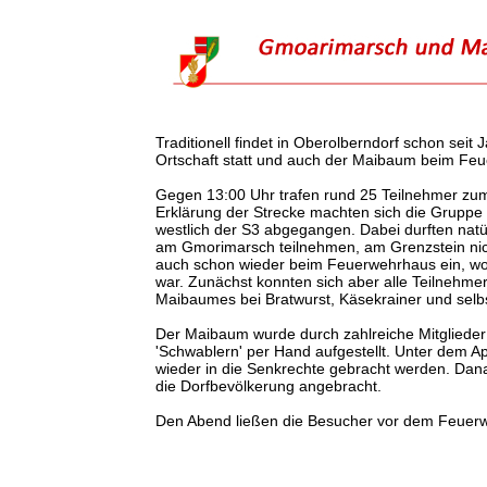
Traditionell findet in Oberolberndorf schon se
Ortschaft statt und auch der Maibaum beim Feu
Gegen 13:00 Uhr trafen rund 25 Teilnehmer zu
Erklärung der Strecke machten sich die Grupp
westlich der S3 abgegangen. Dabei durften natü
am Gmorimarsch teilnehmen, am Grenzstein nich
auch schon wieder beim Feuerwehrhaus ein, wo b
war. Zunächst konnten sich aber alle Teilnehme
Maibaumes bei Bratwurst, Käsekrainer und sel
Der Maibaum wurde durch zahlreiche Mitgliede
'Schwablern' per Hand aufgestellt. Unter dem A
wieder in die Senkrechte gebracht werden. Da
die Dorfbevölkerung angebracht.
Den Abend ließen die Besucher vor dem Feuerw