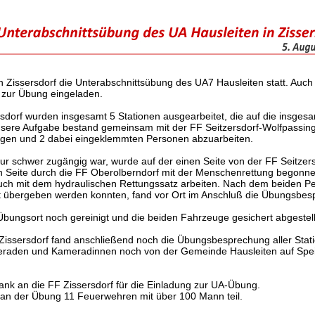
n Zissersdorf die Unterabschnittsübung des UA7 Hausleiten statt. Auc
 zur Übung eingeladen.
sdorf wurden insgesamt 5 Stationen ausgearbeitet, die auf die insge
Unsere Aufgabe bestand gemeinsam mit der FF Seitzersdorf-Wolfpassing
eugen und 2 dabei eingeklemmten Personen abzuarbeiten.
 nur schwer zugängig war, wurde auf der einen Seite von der FF Seitzer
n Seite durch die FF Oberolberndorf mit der Menschenrettung begonn
auch mit dem hydraulischen Rettungssatz arbeiten. Nach dem beiden Pe
 übergeben werden konnten, fand vor Ort im Anschluß die Übungsbesp
ungsort noch gereinigt und die beiden Fahrzeuge gesichert abgestell
issersdorf fand anschließend noch die Übungsbesprechung aller Statio
raden und Kameradinnen noch von der Gemeinde Hausleiten auf Spei
nk an die FF Zissersdorf für die Einladung zur UA-Übung.
n der Übung 11 Feuerwehren mit über 100 Mann teil.