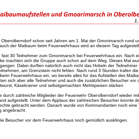
t in Oberolberndorf schon seit Jahren am 1. Mai der Gmorimarsch rund 
d auch der Maibaum beim Feuerwehrhaus wird an diesem Tag aufgestell
 fast 30 Teilnehmer zum Gmorimarsch bei Feuerwehrhaus ein. Nach e
ecke machten sich die Gruppe auch schon auf dem Weg. Dieses Mal wu
gangen. Dabei durften natürlich auch nicht das Hobeln der Teilnehmer 
lnehmen, am Grenzstein nicht fehlen. Nach rund 3 Stunden trafen di
beim Feuerwehrhaus ein, wo bereits alles für das Aufstellen des Maib
ten sich aber alle Teilnehmer und auch die zusätzlichen Besucher vor 
wurst, Käsekrainer und selbstgemachten Mehlspeisen stärken.
durch zahlreiche Mitglieder der Feuerwehr Oberolberndorf wieder mi
and aufgestellt. Unter dem Applaus der zahlreichen Besucher konnte d
krechte gebracht werden. Danach wurde von Kommandanten noch eine 
g angebracht.
die Besucher vor dem Feuerwehrhaus noch gemütlich ausklingen.