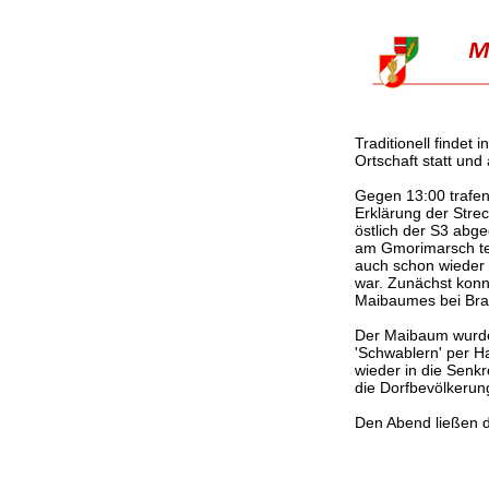
Traditionell finde
Ortschaft statt un
Gegen 13:00 trafen
Erklärung der Str
östlich der S3 abge
am Gmorimarsch tei
auch schon wieder 
war. Zunächst konn
Maibaumes bei Brat
Der Maibaum wurde 
'Schwablern' per H
wieder in die Sen
die Dorfbevölkerun
Den Abend ließen 