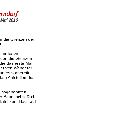
um die Grenzen der
t.
iner kurzen
rden die Grenzen
die das erste Mal
e ersten Wanderer
aumes vorbereitet
dem Aufstellen des
t sogenannten
er Baum schließlich
Tafel zum Hoch auf